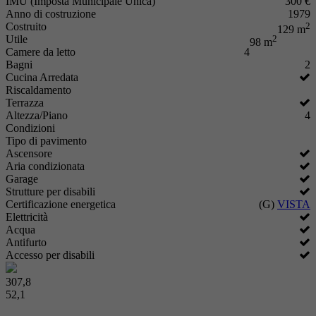
IMU (Imposta Municipale Unica)
300 €
Anno di costruzione
1979
Costruito
2
129 m
Utile
2
98 m
Camere da letto
4
Bagni
2
Cucina Arredata
Riscaldamento
Terrazza
Altezza/Piano
4
Condizioni
Tipo di pavimento
Ascensore
Aria condizionata
Garage
Strutture per disabili
Certificazione energetica
(G)
VISTA
Elettricità
Acqua
Antifurto
Accesso per disabili
307,8
52,1