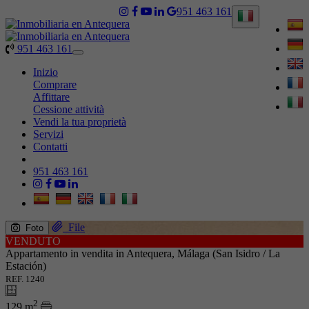
951 463 161
951 463 161
Toggle
navigation
Inizio
Comprare
Affittare
Cessione attività
Vendi la tua proprietà
Servizi
Contatti
951 463 161
File
Foto
VENDUTO
Appartamento in vendita in Antequera, Málaga (San Isidro / La
Estación)
REF. 1240
2
129 m