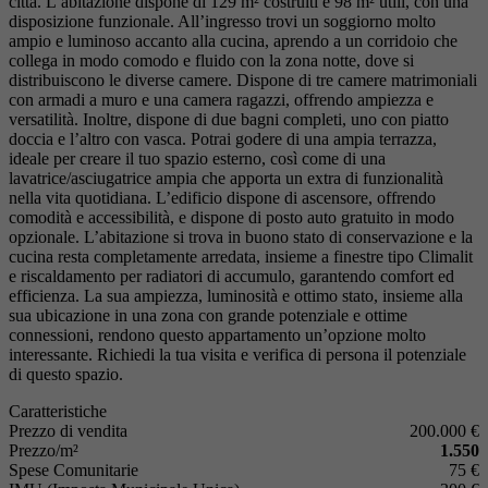
città. L’abitazione dispone di 129 m² costruiti e 98 m² utili, con una
disposizione funzionale. All’ingresso trovi un soggiorno molto
ampio e luminoso accanto alla cucina, aprendo a un corridoio che
collega in modo comodo e fluido con la zona notte, dove si
distribuiscono le diverse camere. Dispone di tre camere matrimoniali
con armadi a muro e una camera ragazzi, offrendo ampiezza e
versatilità. Inoltre, dispone di due bagni completi, uno con piatto
doccia e l’altro con vasca. Potrai godere di una ampia terrazza,
ideale per creare il tuo spazio esterno, così come di una
lavatrice/asciugatrice ampia che apporta un extra di funzionalità
nella vita quotidiana. L’edificio dispone di ascensore, offrendo
comodità e accessibilità, e dispone di posto auto gratuito in modo
opzionale. L’abitazione si trova in buono stato di conservazione e la
cucina resta completamente arredata, insieme a finestre tipo Climalit
e riscaldamento per radiatori di accumulo, garantendo comfort ed
efficienza. La sua ampiezza, luminosità e ottimo stato, insieme alla
sua ubicazione in una zona con grande potenziale e ottime
connessioni, rendono questo appartamento un’opzione molto
interessante. Richiedi la tua visita e verifica di persona il potenziale
di questo spazio.
Caratteristiche
Prezzo di vendita
200.000 €
Prezzo/m²
1.550
Spese Comunitarie
75 €