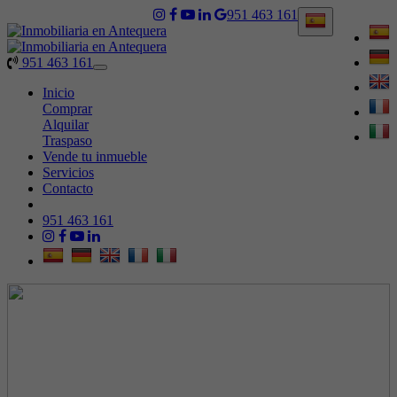
951 463 161
951 463 161
Toggle
navigation
Inicio
Comprar
Alquilar
Traspaso
Vende tu inmueble
Servicios
Contacto
951 463 161